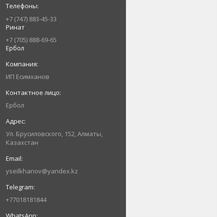
+7 (747) 883-45-33
Ринат
+7 (705) 888-69-65
Ербол
ИП Есимxанов
Ербол
Ул. Брусиловского, 152, Алматы,
Казахстан
yseilkhanov@yandex.kz
+77018181844