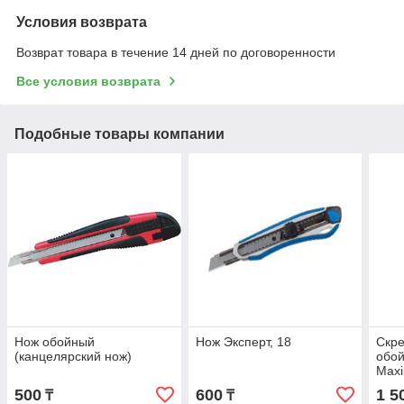
Условия возврата
Возврат товара в течение 14 дней по договоренности
Все условия возврата
Подобные товары компании
Нож обойный
Нож Эксперт, 18
Скре
(канцелярский нож)
обо
Max
(МА
500
600
1 5
₸
₸