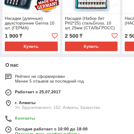
Насадки (длинные)
Насадки (Набор бит
Наса
двухсторонние Germa 10
PH2*25) стальGross, 10
(НА
шт. (ГЕРМА)
шт, 25мм (СТАЛЬГРОСС)
1 900
2 500
2 5
₸
₸
Купить
Купить
О нас
Рейтинг не сформирован
Менее 5 отзывов за последний год
Работает с 25.07.2017
г. Алматы
Ул. Брусиловского, 152, Алматы, Казахстан
Контакты
Сегодня работает с 10:00 до 18:00
Показать весь график работы