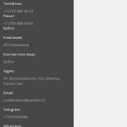
+7 (747) 883-45-33
Ринат
+7 (705) 888-69-65
Ербол
ИП Есимxанов
Ербол
Ул. Брусиловского, 152, Алматы,
Казахстан
yseilkhanov@yandex.kz
+77018181844