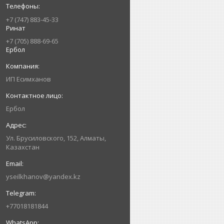
+7 (747) 883-45-33
Ринат
+7 (705) 888-69-65
Ербол
ИП Есимxанов
Ербол
Ул. Брусиловского, 152, Алматы,
Казахстан
yseilkhanov@yandex.kz
+77018181844