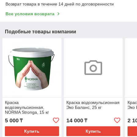
Возврат товара в течение 14 дней по договоренности
Все условия возврата
Подобные товары компании
Краска
Краска водоэмульсионная
Крас
водоэмульсионная,
Эко Баланс, 25 кг
Эко 
NORMA Stronga, 15 кг
(Норма Стронга 15 кг)
5 000
14 000
2 1
₸
₸
Купить
Купить