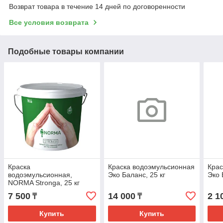
Возврат товара в течение 14 дней по договоренности
Все условия возврата
Подобные товары компании
Краска
Краска водоэмульсионная
Крас
водоэмульсионная,
Эко Баланс, 25 кг
Эко 
NORMA Stronga, 25 кг
(Норма Стронга 25 кг)
7 500
14 000
2 1
₸
₸
Купить
Купить