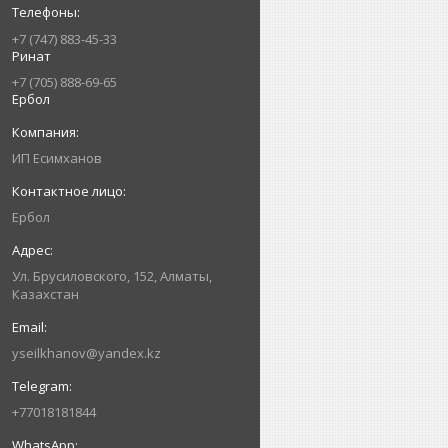
+7 (747) 883-45-33
Ринат
+7 (705) 888-69-65
Ербол
ИП Есимxанов
Ербол
Ул. Брусиловского, 152, Алматы,
Казахстан
yseilkhanov@yandex.kz
+77018181844