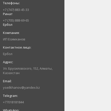
+7 (747) 883-45-33
Ринат
+7 (705) 888-69-65
Ербол
ИП Есимxанов
Ербол
Ул. Брусиловского, 152, Алматы,
Казахстан
yseilkhanov@yandex.kz
+77018181844