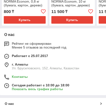
NORMA Econom, 0,8 кг
NORMA Econom, 10 кг
NORM
(бумага, картон, дерево)
(бумага, картон, дерево)
(бум
(АЛИНА ПЭЙНТ НОРМА
(АЛИНА ПЭЙНТ НОРМА
(АЛ
800
11 500
11 
₸
₸
ЭКОНОМ 0,8)
ЭКОНОМ 10)
ЭКО
Купить
Купить
О нас
Рейтинг не сформирован
Менее 5 отзывов за последний год
Работает с 25.07.2017
г. Алматы
Ул. Брусиловского, 152, Алматы, Казахстан
Контакты
Сегодня работает с 10:00 до 18:00
Показать весь график работы
О нас