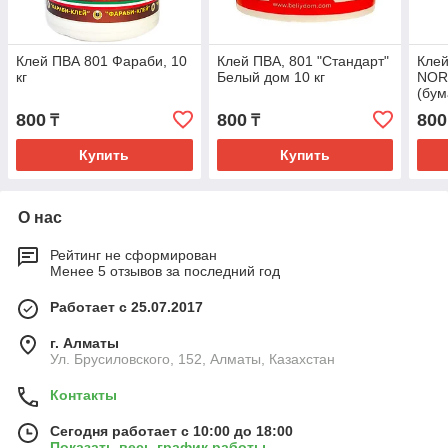
Клей ПВА 801 Фараби, 10
Клей ПВА, 801 "Стандарт"
Клей
кг
Белый дом 10 кг
NORM
(бум
(АЛ
800
800
800
₸
₸
ЭКО
Купить
Купить
О нас
Рейтинг не сформирован
Менее 5 отзывов за последний год
Работает с 25.07.2017
г. Алматы
Ул. Брусиловского, 152, Алматы, Казахстан
Контакты
Сегодня работает с 10:00 до 18:00
Показать весь график работы