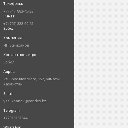
+7 (747) 883-45-33
Ринат
+7 (705) 888-69-65
Ербол
ИП Есимxанов
Ербол
Ул. Брусиловского, 152, Алматы,
Казахстан
yseilkhanov@yandex.kz
+77018181844