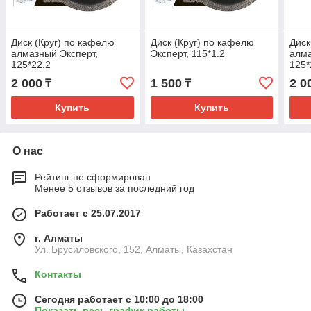
Диск (Круг) по кафелю
Диск (Круг) по кафелю
Диск
алмазный Эксперт,
Эксперт, 115*1.2
алма
125*22.2
125*
2 000
1 500
2 0
₸
₸
Купить
Купить
О нас
Рейтинг не сформирован
Менее 5 отзывов за последний год
Работает с 25.07.2017
г. Алматы
Ул. Брусиловского, 152, Алматы, Казахстан
Контакты
Сегодня работает с 10:00 до 18:00
Показать весь график работы