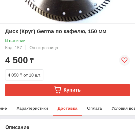
Диск (Круг) Germa по кафелю, 150 мм
В наличии
Код: 157
Опт и розница
4 500
₸
4 050 ₸
от 10 шт.
Купить
ние
Характеристики
Доставка
Оплата
Условия во
Описание