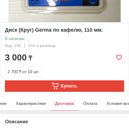
Диск (Круг) Germa по кафелю, 110 мм.
В наличии
Код: 156
Опт и розница
3 000
₸
2 700 ₸
от 10 шт.
Купить
ние
Характеристики
Доставка
Оплата
Условия во
Описание