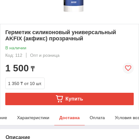
Герметик силиконовый универсальный
AKFIX (акфикс) прозрачный
В наличии
Код: 112
Опт и розница
1 500
₸
1 350 ₸
от 10 шт.
Купить
ние
Характеристики
Доставка
Оплата
Условия во
Описание