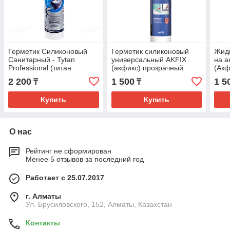
Герметик Силиконовый
Герметик силиконовый
Жидк
Санитарный - Tytan
универсальный AKFIX
на а
Professional (титан
(акфикс) прозрачный
(Акф
санитарный)
2 200
1 500
1 5
₸
₸
Купить
Купить
О нас
Рейтинг не сформирован
Менее 5 отзывов за последний год
Работает с 25.07.2017
г. Алматы
Ул. Брусиловского, 152, Алматы, Казахстан
Контакты