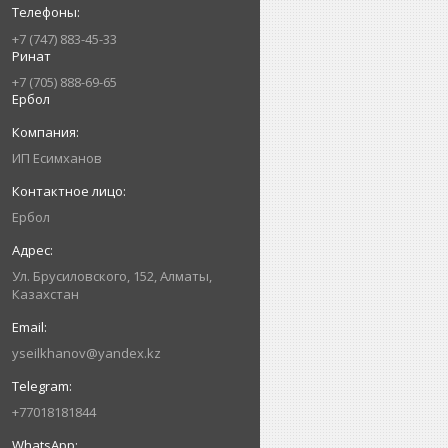
+7 (747) 883-45-33
Ринат
+7 (705) 888-69-65
Ербол
ИП Есимxанов
Ербол
Ул. Брусиловского, 152, Алматы,
Казахстан
yseilkhanov@yandex.kz
+77018181844