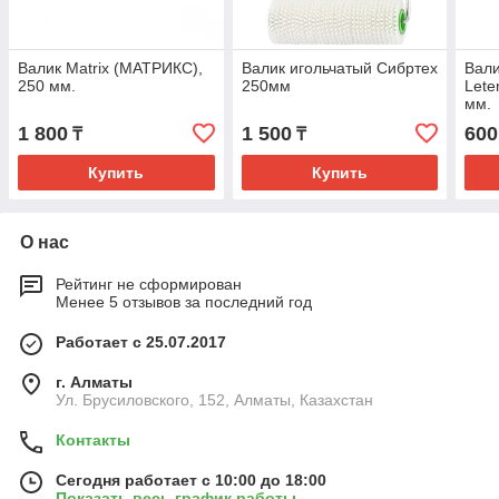
Валик Matrix (МАТРИКС),
Валик игольчатый Сибртех
Вали
250 мм.
250мм
Lete
мм.
1 800
1 500
600
₸
₸
Купить
Купить
О нас
Рейтинг не сформирован
Менее 5 отзывов за последний год
Работает с 25.07.2017
г. Алматы
Ул. Брусиловского, 152, Алматы, Казахстан
Контакты
Сегодня работает с 10:00 до 18:00
Показать весь график работы