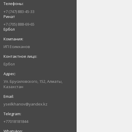
+7 (747) 883-45-33
Ринат
+7 (705) 888-69-65
Ербол
ИП Есимxанов
Ербол
Ул. Брусиловского, 152, Алматы,
Казахстан
yseilkhanov@yandex.kz
+77018181844