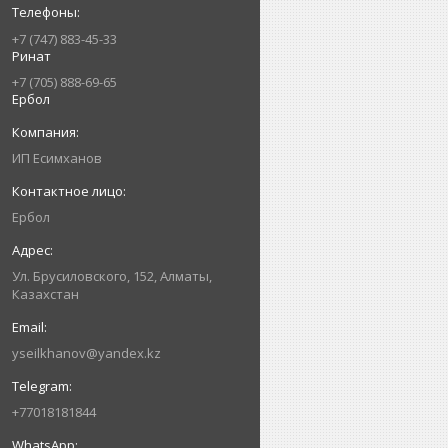
+7 (747) 883-45-33
Ринат
+7 (705) 888-69-65
Ербол
ИП Есимxанов
Ербол
Ул. Брусиловского, 152, Алматы,
Казахстан
yseilkhanov@yandex.kz
+77018181844