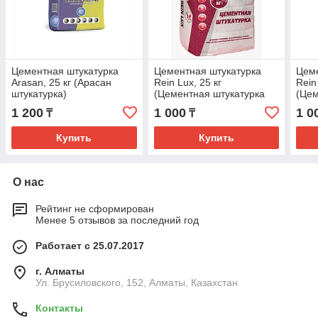
Цементная штукатурка
Цементная штукатурка
Цеме
Arasan, 25 кг (Арасан
Rein Lux, 25 кг
Rein
штукатурка)
(Цементная штукатурка
(Цем
Рейн Люкс)
Рейн
1 200
1 000
1 0
₸
₸
Купить
Купить
О нас
Рейтинг не сформирован
Менее 5 отзывов за последний год
Работает с 25.07.2017
г. Алматы
Ул. Брусиловского, 152, Алматы, Казахстан
Контакты