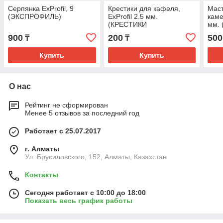
Серпянка ExProfil, 9
Крестики для кафеля,
Маст
(ЭКСПРОФИЛЬ)
ExProfil 2.5 мм.
каме
(КРЕСТИКИ
мм.
ЭКСПРОФИЛЬ)
900
200
500
₸
₸
Купить
Купить
О нас
Рейтинг не сформирован
Менее 5 отзывов за последний год
Работает с 25.07.2017
г. Алматы
Ул. Брусиловского, 152, Алматы, Казахстан
Контакты
Сегодня работает с 10:00 до 18:00
Показать весь график работы