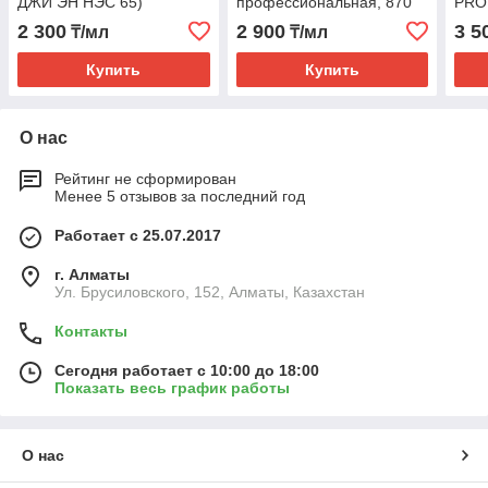
ДЖИ ЭН НЭС 65)
профессиональная, 870
PRO
мл (ПЕНА ПЕНОСИЛ 65)
всес
2 300
2 900
3 5
₸/мл
₸/мл
(ПЕ
65)
Купить
Купить
О нас
Рейтинг не сформирован
Менее 5 отзывов за последний год
Работает с 25.07.2017
г. Алматы
Ул. Брусиловского, 152, Алматы, Казахстан
Контакты
Сегодня работает с 10:00 до 18:00
Показать весь график работы
О нас