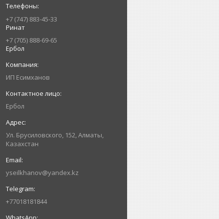
+7 (747) 883-45-33
Ринат
+7 (705) 888-69-65
Ербол
ИП Есимxанов
Ербол
Ул. Брусиловского, 152, Алматы,
Казахстан
yseilkhanov@yandex.kz
+77018181844