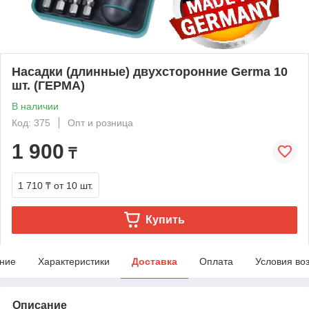
Насадки (длинные) двухсторонние Germa 10
шт. (ГЕРМА)
В наличии
Код: 375
Опт и розница
1 900
₸
1 710 ₸
от 10 шт.
Купить
ние
Характеристики
Доставка
Оплата
Условия во
Описание