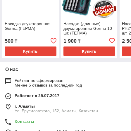
Насадка двухсторонняя
Насадки (длинные)
Наса
Germa (ГЕРМА)
двухсторонние Germa 10
PH2*
шт. (ГЕРМА)
шт,
500
1 900
2 5
₸
₸
Купить
Купить
О нас
Рейтинг не сформирован
Менее 5 отзывов за последний год
Работает с 25.07.2017
г. Алматы
Ул. Брусиловского, 152, Алматы, Казахстан
Контакты