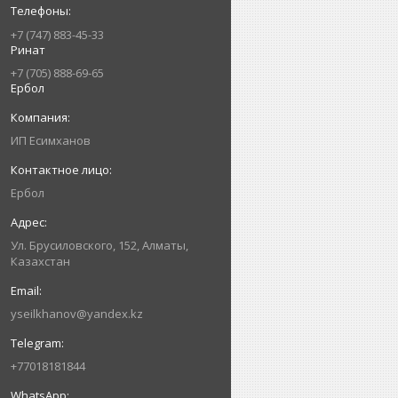
+7 (747) 883-45-33
Ринат
+7 (705) 888-69-65
Ербол
ИП Есимxанов
Ербол
Ул. Брусиловского, 152, Алматы,
Казахстан
yseilkhanov@yandex.kz
+77018181844