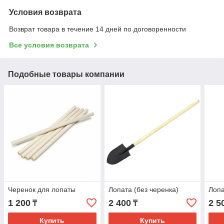
Условия возврата
Возврат товара в течение 14 дней по договоренности
Все условия возврата
Подобные товары компании
Черенок для лопаты
Лопата (без черенка)
Лопа
1 200
2 400
2 5
₸
₸
Купить
Купить