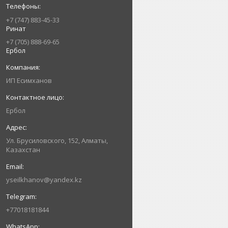
+7 (747) 883-45-33
Ринат
+7 (705) 888-69-65
Ербол
ИП Есимxанов
Ербол
Ул. Брусиловского, 152, Алматы,
Казахстан
yseilkhanov@yandex.kz
+77018181844