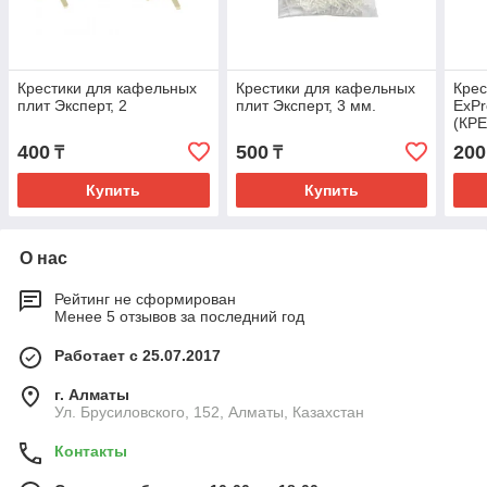
Крестики для кафельных
Крестики для кафельных
Крес
плит Эксперт, 2
плит Эксперт, 3 мм.
ExPr
(КР
ЭКС
400
500
200
₸
₸
Купить
Купить
О нас
Рейтинг не сформирован
Менее 5 отзывов за последний год
Работает с 25.07.2017
г. Алматы
Ул. Брусиловского, 152, Алматы, Казахстан
Контакты