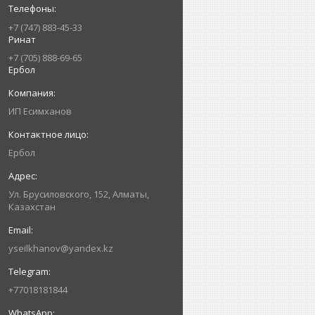
+7 (747) 883-45-33
Ринат
+7 (705) 888-69-65
Ербол
ИП Есимxанов
Ербол
Ул. Брусиловского, 152, Алматы,
Казахстан
yseilkhanov@yandex.kz
+77018181844