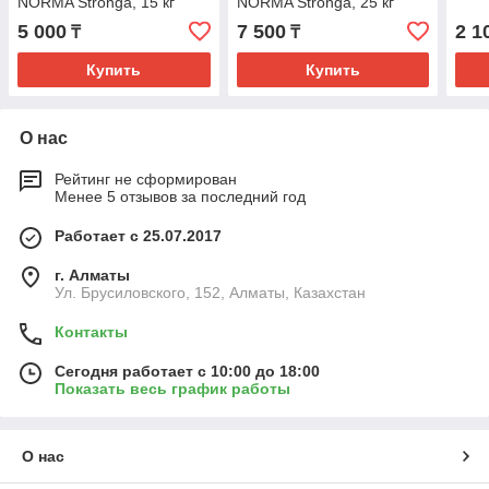
NORMA Stronga, 15 кг
NORMA Stronga, 25 кг
(Норма Стронга 15 кг)
(Норма Стронга 25 кг)
5 000
7 500
2 1
₸
₸
Купить
Купить
О нас
Рейтинг не сформирован
Менее 5 отзывов за последний год
Работает с 25.07.2017
г. Алматы
Ул. Брусиловского, 152, Алматы, Казахстан
Контакты
Сегодня работает с 10:00 до 18:00
Показать весь график работы
О нас