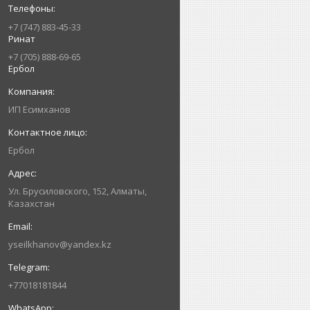
+7 (747) 883-45-33
Ринат
+7 (705) 888-69-65
Ербол
ИП Есимxанов
Ербол
Ул. Брусиловского, 152, Алматы,
Казахстан
yseilkhanov@yandex.kz
+77018181844