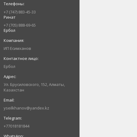
+7 (747) 883-45-33
Ринат
+7 (705) 888-69-65
Ербол
ИП Есимxанов
Ербол
Ул. Брусиловского, 152, Алматы,
Казахстан
yseilkhanov@yandex.kz
+77018181844