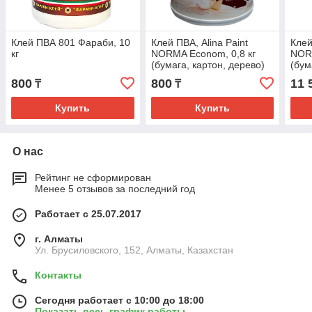
Клей ПВА 801 Фараби, 10
Клей ПВА, Alina Paint
Клей
кг
NORMA Econom, 0,8 кг
NORM
(бумага, картон, дерево)
(бум
(АЛИНА ПЭЙНТ НОРМА
(АЛ
800
800
11 
₸
₸
ЭКОНОМ 0,8)
ЭКО
Купить
Купить
О нас
Рейтинг не сформирован
Менее 5 отзывов за последний год
Работает с 25.07.2017
г. Алматы
Ул. Брусиловского, 152, Алматы, Казахстан
Контакты
Сегодня работает с 10:00 до 18:00
Показать весь график работы