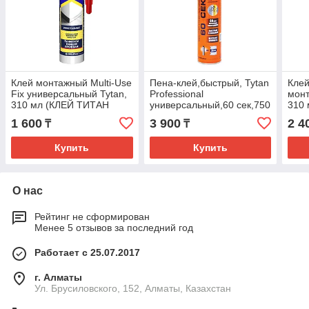
Клей монтажный Multi-Use
Пена-клей,быстрый, Tytan
Клей
Fix универсальный Tytan,
Professional
монт
310 мл (КЛЕЙ ТИТАН
универсальный,60 сек,750
310
МУЛЬТИФИКС)
мл (ПЕНА КЛЕЙ ТИТАН 60
1 600
3 900
2 4
₸
₸
СЕК)
Купить
Купить
О нас
Рейтинг не сформирован
Менее 5 отзывов за последний год
Работает с 25.07.2017
г. Алматы
Ул. Брусиловского, 152, Алматы, Казахстан