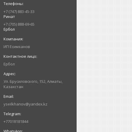
+7 (747) 883-45-33
Ринат
+7 (705) 888-69-65
Ербол
ИП Есимxанов
Ербол
Ул. Брусиловского, 152, Алматы,
Казахстан
yseilkhanov@yandex.kz
+77018181844