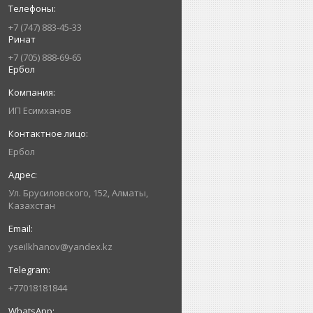
+7 (747) 883-45-33
Ринат
+7 (705) 888-69-65
Ербол
ИП Есимxанов
Ербол
Ул. Брусиловского, 152, Алматы,
Казахстан
yseilkhanov@yandex.kz
+77018181844