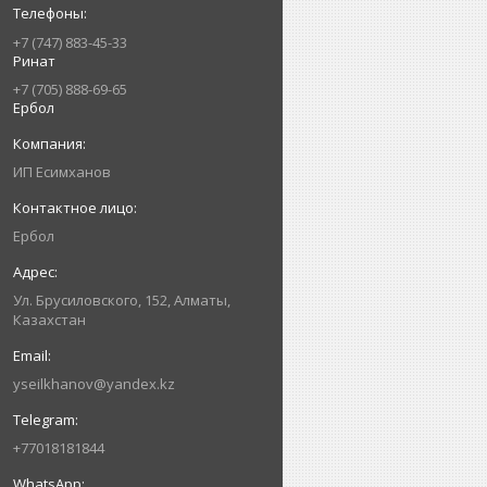
+7 (747) 883-45-33
Ринат
+7 (705) 888-69-65
Ербол
ИП Есимxанов
Ербол
Ул. Брусиловского, 152, Алматы,
Казахстан
yseilkhanov@yandex.kz
+77018181844