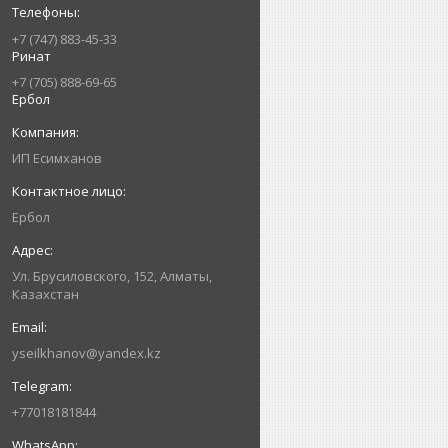
+7 (747) 883-45-33
Ринат
+7 (705) 888-69-65
Ербол
ИП Есимxанов
Ербол
Ул. Брусиловского, 152, Алматы,
Казахстан
yseilkhanov@yandex.kz
+77018181844