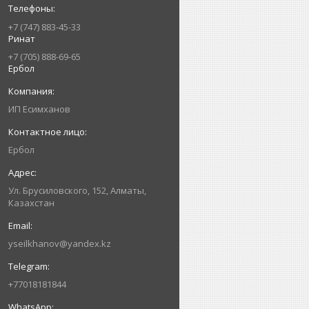
+7 (747) 883-45-33
Ринат
+7 (705) 888-69-65
Ербол
ИП Есимxанов
Ербол
Ул. Брусиловского, 152, Алматы,
Казахстан
yseilkhanov@yandex.kz
+77018181844