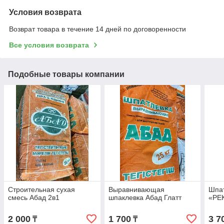
Условия возврата
Возврат товара в течение 14 дней по договоренности
Все условия возврата
Подобные товары компании
Строительная сухая
Выравнивающая
Шпа
смесь Абад 2в1
шпаклевка Абад Глатт
«РЕК
2 000
1 700
3 7
₸
₸