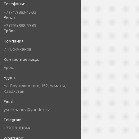
+7 (747) 883-45-33
Ринат
+7 (705) 888-69-65
Ербол
ИП Есимxанов
Ербол
Ул. Брусиловского, 152, Алматы,
Казахстан
yseilkhanov@yandex.kz
+77018181844